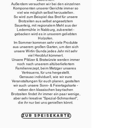
Außerdem versuchen wir bei den einzelnen
Komponenten unserer Gerichte immer so
viel wie möglich selbst herzustellen.
So wird zum Beispiel das Brot für unsere
Brotzeiten aus selbst angesetztem
Sauerteig, mit regionalem Mehl aus der
Ledermühle in Nabburg, zubereitet -
gebacken wird es in unserem geliebten
Holzofen.
Im Sommer kommen sehr viele Produkte
aus unserem großen Garten, um den sich
unsere Wirtin Gunda jedes Jahr mit sehr
viel Herzblut kümmert.
Unsere Pfälzer & Bratwürste werden immer
noch nach unserem altüberliefertem
Familienrezept, beim Metzger unseres
Vertrauens, für uns hergestellt.
Genauso individuell, wie wir eure
Veranstaltungen für euch planen, gestalten
wir auch unsere Sonn- & Feiertagskarte -
neben den klassischen bayrischen
Brotzeiten findet ihr immer ein paar wenige,
aber sehr kreative "Spezial-Schmankerl",
die ihr nur bei uns genießen könnt.
Zur speisekarte